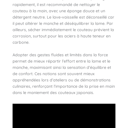
rapidement, il est recommandé de nettoyer le
couteau à la main, avec une éponge douce et un
détergent neutre. Le lave-vaisselle est déconseillé car
il peut altérer le manche et déséquilibrer la lame. Par
ailleurs, sécher immédiatement le couteau prévient la
corrosion, surtout pour les aciers à haute teneur en
carbone.
Adopter des gestes fluides et limités dans la force
permet de mieux répartir l’effort entre la lame et le
manche, maximisant ainsi la sensation d’équilibre et
de confort. Ces notions sont souvent mieux
appréhendées lors d’ateliers ou de démonstrations
culinaires, renforçant l’importance de la prise en main
dans le maniement des couteaux japonais.