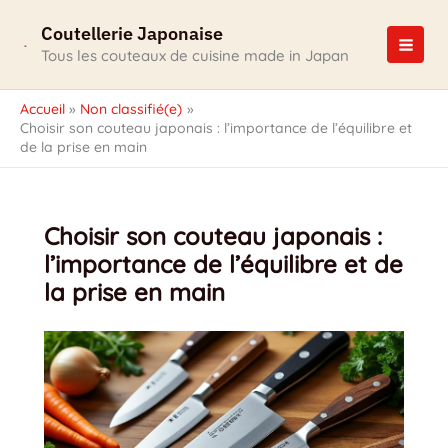
Aller
Coutellerie Japonaise
au
contenu
Tous les couteaux de cuisine made in Japan
Accueil
Non classifié(e)
Choisir son couteau japonais : l’importance de l’équilibre et
de la prise en main
Choisir son couteau japonais :
l’importance de l’équilibre et de
la prise en main