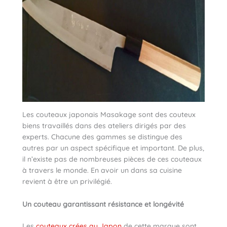
Les couteaux japonais Masakage sont des couteux
biens travaillés dans des ateliers dirigés par des
experts. Chacune des gammes se distingue des
autres par un aspect spécifique et important. De plus,
il n’existe pas de nombreuses pièces de ces couteaux
à travers le monde. En avoir un dans sa cuisine
revient à être un privilégié.
Un couteau garantissant résistance et longévité
Les
couteaux crées au Japon
de cette marque sont