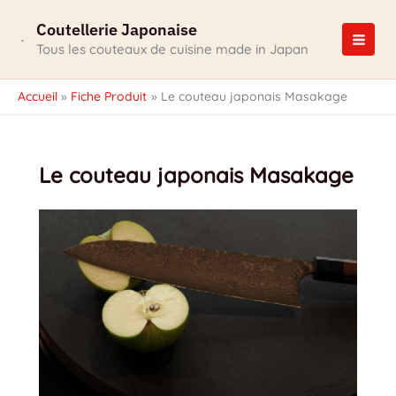
Aller
Coutellerie Japonaise
au
contenu
Tous les couteaux de cuisine made in Japan
Accueil
Fiche Produit
Le couteau japonais Masakage
Le couteau japonais Masakage