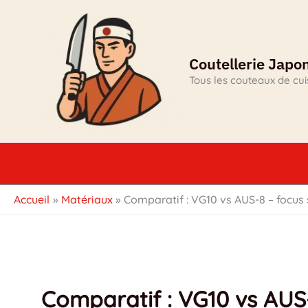
Aller
au
contenu
Coutellerie Japo
Tous les couteaux de cu
Accueil
Matériaux
Comparatif : VG10 vs AUS-8 – focus 
Comparatif : VG10 vs AUS-