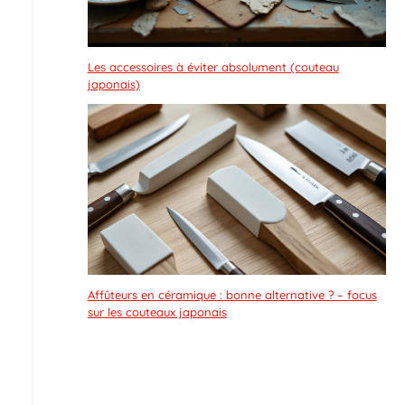
Les accessoires à éviter absolument (couteau
japonais)
Affûteurs en céramique : bonne alternative ? – focus
sur les couteaux japonais