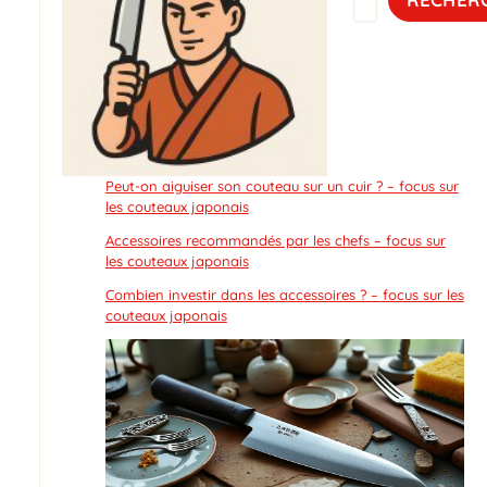
Peut-on aiguiser son couteau sur un cuir ? – focus sur
les couteaux japonais
Accessoires recommandés par les chefs – focus sur
les couteaux japonais
Combien investir dans les accessoires ? – focus sur les
couteaux japonais