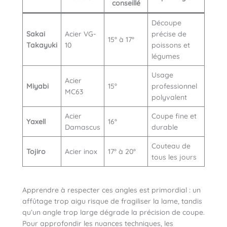
conseillé
Découpe
Sakai
Acier VG-
précise de
15° à 17°
Takayuki
10
poissons et
légumes
Usage
Acier
Miyabi
15°
professionnel
MC63
polyvalent
Acier
Coupe fine et
Yaxell
16°
Damascus
durable
Couteau de
Tojiro
Acier inox
17° à 20°
tous les jours
Apprendre à respecter ces angles est primordial : un
affûtage trop aigu risque de fragiliser la lame, tandis
qu’un angle trop large dégrade la précision de coupe.
Pour approfondir les nuances techniques, les