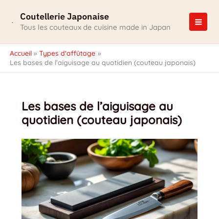
Aller
Coutellerie Japonaise
au
contenu
Tous les couteaux de cuisine made in Japan
Accueil
Types d'affûtage
Les bases de l’aiguisage au quotidien (couteau japonais)
Les bases de l’aiguisage au
quotidien (couteau japonais)