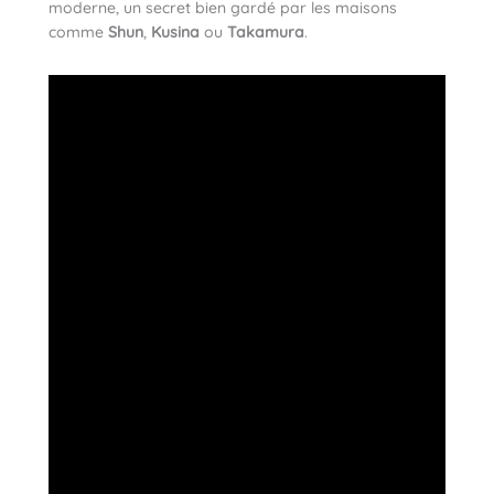
moderne, un secret bien gardé par les maisons
comme
Shun
,
Kusina
ou
Takamura
.