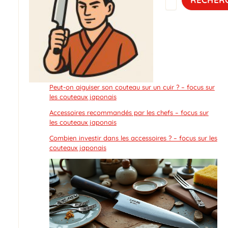
Peut-on aiguiser son couteau sur un cuir ? – focus sur
les couteaux japonais
Accessoires recommandés par les chefs – focus sur
les couteaux japonais
Combien investir dans les accessoires ? – focus sur les
couteaux japonais