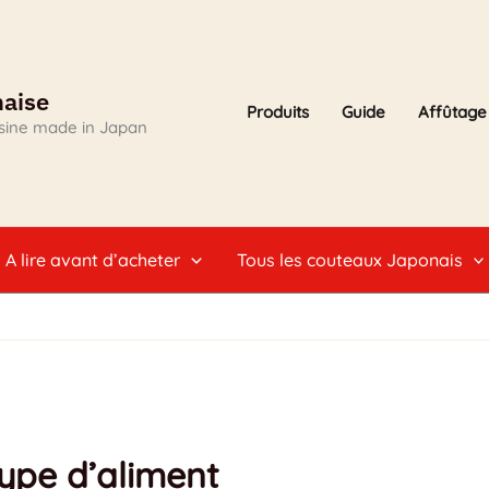
naise
Produits
Guide
Affûtage
isine made in Japan
A lire avant d’acheter
Tous les couteaux Japonais
t
type d’aliment