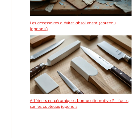
Les accessoires à éviter absolument (couteau
japonais)
Affûteurs en céramique : bonne alternative ? – focus
sur les couteaux japonais