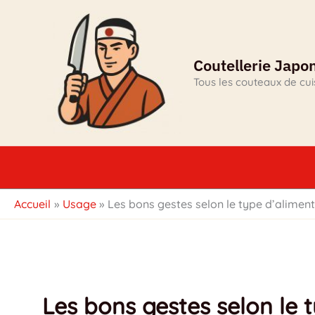
Aller
au
contenu
Coutellerie Japo
Tous les couteaux de cu
Accueil
Usage
Les bons gestes selon le type d’alimen
Les bons gestes selon le 