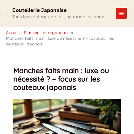
Aller
Coutellerie Japonaise
au
contenu
Tous les couteaux de cuisine made in Japan
Accueil
Manches et ergonomie
Manches faits main : luxe ou nécessité ? – focus sur les
couteaux japonais
Manches faits main : luxe ou
nécessité ? – focus sur les
couteaux japonais