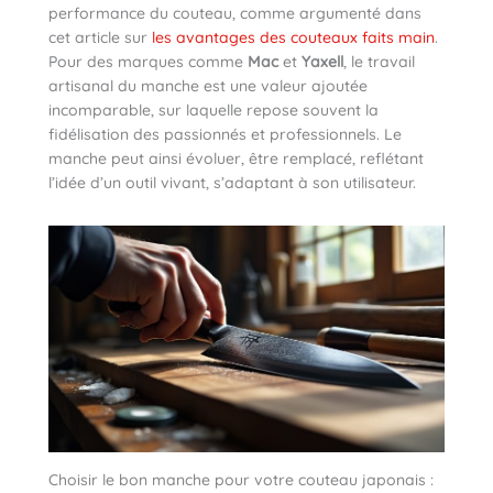
performance du couteau, comme argumenté dans
cet article sur
les avantages des couteaux faits main
.
Pour des marques comme
Mac
et
Yaxell
, le travail
artisanal du manche est une valeur ajoutée
incomparable, sur laquelle repose souvent la
fidélisation des passionnés et professionnels. Le
manche peut ainsi évoluer, être remplacé, reflétant
l’idée d’un outil vivant, s’adaptant à son utilisateur.
Choisir le bon manche pour votre couteau japonais :