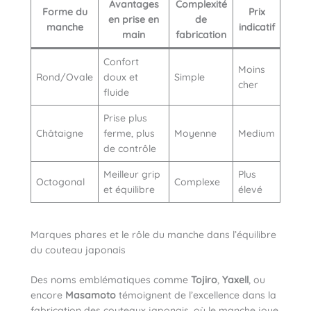
Avantages
Complexité
Forme du
Prix
en prise en
de
manche
indicatif
main
fabrication
Confort
Moins
Rond/Ovale
doux et
Simple
cher
fluide
Prise plus
Châtaigne
ferme, plus
Moyenne
Medium
de contrôle
Meilleur grip
Plus
Octogonal
Complexe
et équilibre
élevé
Marques phares et le rôle du manche dans l’équilibre
du couteau japonais
Des noms emblématiques comme
Tojiro
,
Yaxell
, ou
encore
Masamoto
témoignent de l’excellence dans la
fabrication des couteaux japonais, où le manche joue