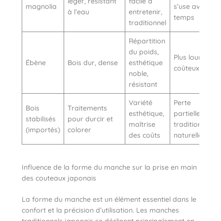
léger, résistant
facile à
magnolia
s’use avec le
à l’eau
entretenir,
temps
traditionnel
Répartition
du poids,
Plus lourd,
Ébène
Bois dur, dense
esthétique
coûteux
noble,
résistant
Variété
Perte
Bois
Traitements
esthétique,
partielle de la
stabilisés
pour durcir et
maîtrise
tradition
(importés)
colorer
des coûts
naturelle
Influence de la forme du manche sur la prise en main
des couteaux japonais
La forme du manche est un élément essentiel dans le
confort et la précision d’utilisation. Les manches