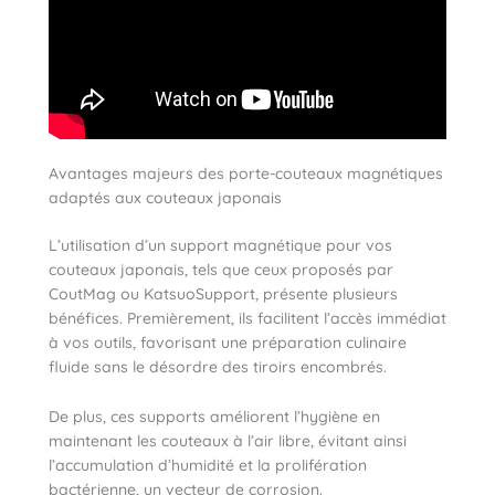
Avantages majeurs des porte-couteaux magnétiques
adaptés aux couteaux japonais
L’utilisation d’un support magnétique pour vos
couteaux japonais, tels que ceux proposés par
CoutMag ou KatsuoSupport, présente plusieurs
bénéfices. Premièrement, ils facilitent l’accès immédiat
à vos outils, favorisant une préparation culinaire
fluide sans le désordre des tiroirs encombrés.
De plus, ces supports améliorent l’hygiène en
maintenant les couteaux à l’air libre, évitant ainsi
l’accumulation d’humidité et la prolifération
bactérienne, un vecteur de corrosion.