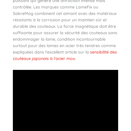
puissant qui génère une attraction intense mais
contrôlée. Les marques comme LameFix ou
SabreMag combinent cet aimant avec des matériaux
résistants à la corrosion pour un maintien sûr et
durable des couteaux. La force magnétique doit être
suffisante pour assurer la sécurité des couteaux sans
endommager la lame, condition incontournable
surtout pour des lames en acier très tendres comme
expliquées dans l’excellent article sur la
sensibilité des
couteaux japonais à l’acier mou
.