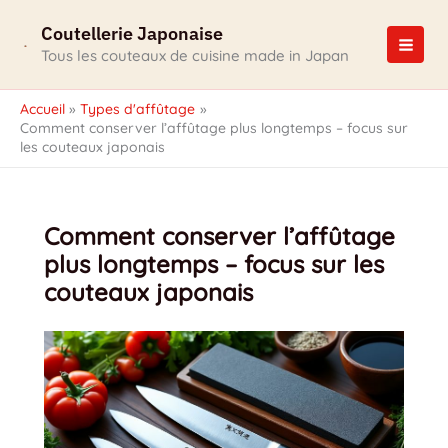
Aller
Coutellerie Japonaise
au
contenu
Tous les couteaux de cuisine made in Japan
Accueil
Types d'affûtage
Comment conserver l’affûtage plus longtemps – focus sur
les couteaux japonais
Comment conserver l’affûtage
plus longtemps – focus sur les
couteaux japonais