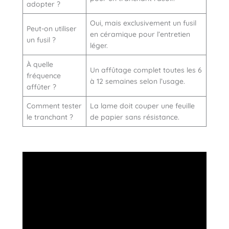
adopter ?
Oui, mais exclusivement un fusil
Peut-on utiliser
en céramique pour l’entretien
un fusil ?
léger.
À quelle
Un affûtage complet toutes les 6
fréquence
à 12 semaines selon l’usage.
affûter ?
Comment tester
La lame doit couper une feuille
le tranchant ?
de papier sans résistance.