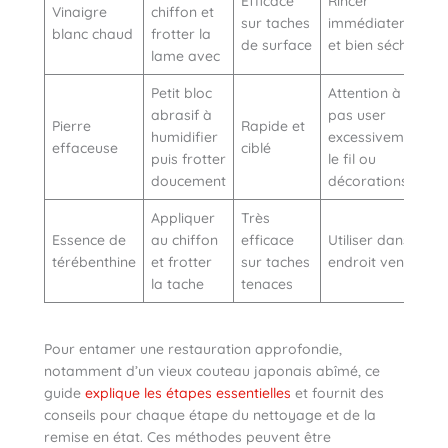
Efficace
Rincer
Vinaigre
chiffon et
sur taches
immédiatement
blanc chaud
frotter la
de surface
et bien sécher
lame avec
Petit bloc
Attention à ne
abrasif à
pas user
Pierre
Rapide et
humidifier
excessivement
effaceuse
ciblé
puis frotter
le fil ou
doucement
décorations
Appliquer
Très
Essence de
au chiffon
efficace
Utiliser dans un
térébenthine
et frotter
sur taches
endroit ventilé
la tache
tenaces
Pour entamer une restauration approfondie,
notamment d’un vieux couteau japonais abîmé, ce
guide
explique les étapes essentielles
et fournit des
conseils pour chaque étape du nettoyage et de la
remise en état. Ces méthodes peuvent être