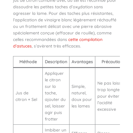
jus de citron combiné avec du sel est reconnue pour
dissoudre les petites taches d’oxydation sans
agresser la lame. Pour des taches plus résistantes,
l’application de vinaigre blanc légèrement réchauffé
ou un frottement délicat avec une pierre abrasive
spécialement conçue (effaceur de rouille), comme
celles recommandées dans
cette compilation
d’astuces
, s’avèrent très efficaces.
Méthode
Description
Avantages
Précautions
Appliquer
le citron
Ne pas laisser
sur la
Simple,
trop longtemps
Jus de
tache,
naturel,
pour éviter
citron + Sel
ajouter du
doux pour
l’acidité
sel, laisser
les lames
excessive
agir puis
frotter
Imbiber un