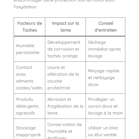
endommager cette protection tout en favorisant
l’oxydation.
Facteurs de
Impact sur la
Conseil
Taches
lame
d’entretien
Développement
Séchage
Humidité
de corrosion et
immédiat après
persistante
taches orange
lavage
Contact
Usure et
Rinçage rapide
avec
altération de la
et nettoyage
aliments
couche
doux
acides/salés
protectrice
Produits
Abrasion et
Privilégier un
détergents
fragilisation de la
savon doux et
agressifs
lame
lavage à la main
Conservation de
Stockage
Utiliser un bloc
l’humidité et
inapproprié
ou étui ventilé
éraflures